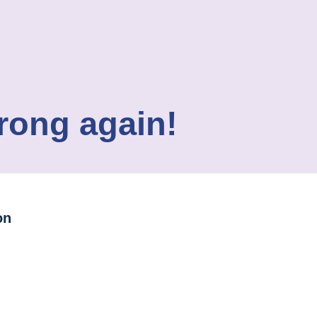
wrong again!
on