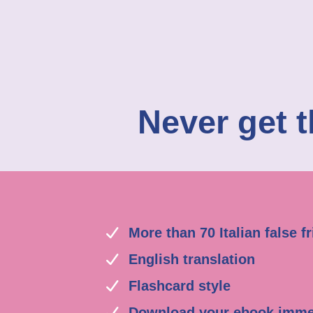
Never get t
More than 70 Italian false f
English translation
Flashcard style
Download your ebook immed