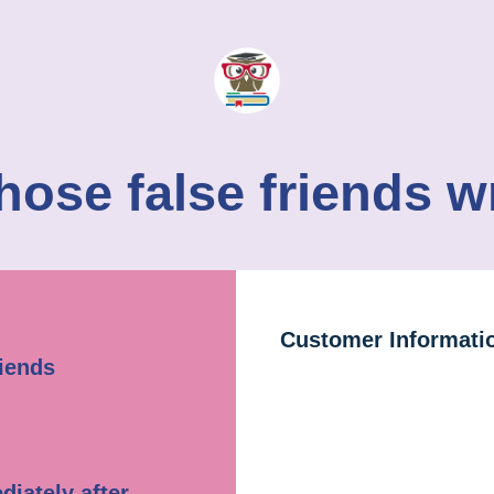
hose false friends 
Customer Informati
riends
iately after